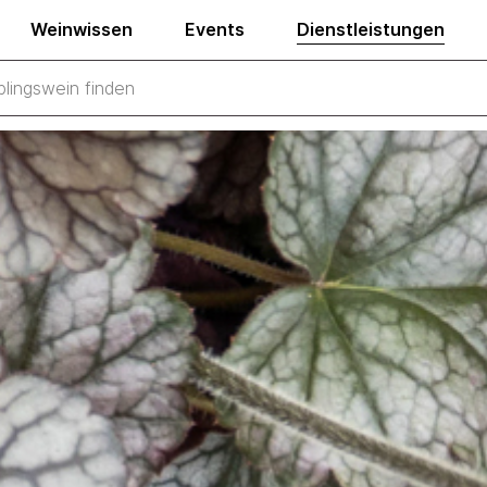
Weinwissen
Events
Dienstleistungen