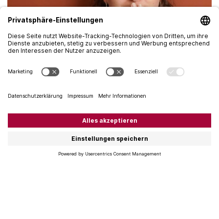
Blaue Zähne vom roten Wein...
…müssen nicht sein. Wir haben beim Fachmann
nachgefragt. Unser Hauszahnarzt Frank weiss, wie man
mit ein paar Tricks blaue Zähne beim Weintrinken
verhindert. Weinwissen at its best. Die frischen