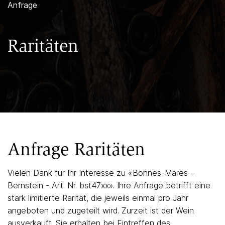
Anfrage
Raritäten
Anfrage Raritäten
Vielen Dank für Ihr Interesse zu «
Bonnes-Mares -
Bernstein - Art. Nr. bst47xx
». Ihre Anfrage betrifft eine
stark limitierte Rarität, die jeweils einmal pro Jahr
angeboten und zugeteilt wird. Zurzeit ist der Wein
ausverkauft. Sie erhalten bei Eintreffen des