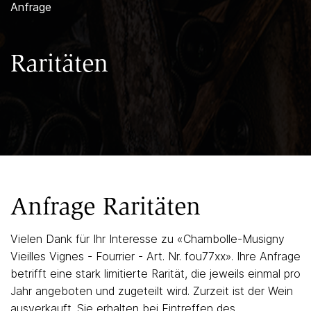
Anfrage
Raritäten
Anfrage Raritäten
Vielen Dank für Ihr Interesse zu «
Chambolle-Musigny
Vieilles Vignes - Fourrier - Art. Nr. fou77xx
». Ihre Anfrage
betrifft eine stark limitierte Rarität, die jeweils einmal pro
Jahr angeboten und zugeteilt wird. Zurzeit ist der Wein
ausverkauft. Sie erhalten bei Eintreffen des