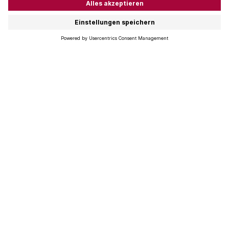
Johannes Wagenleiter
Bernadette
Weinberatung
Schönenberger
Gastronomie Zürich &
Leiterin Weinberatung
Innerschweiz
Ladengeschäfte
+41 79 197 30 75
+41 71 226 94 60
wagenleiter@martel.ch
schoenenberger@martel.ch