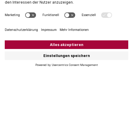
Burgund-Winzer: «Wir sind auf den
Klimawandel vorbereitet»
Wenn man durch die Weinberge des Burgunds reist,
spürt man förmlich das Gewicht der Geschichte. Und
doch: Es ist Bewegung in der Region. Unsere
Weiterbildungsreise führte uns zu burgundischen
Domaines, …
Weiterlesen