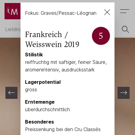
Menu
Fokus: Graves/Pessac-Léognan
Frankreich /
5
Weisswein 2019
Stilistik
reiffruchtig mit saftiger, feiner Säure,
aromenintensiv, ausdrucksstark
Lagerpotential
gross
Erntemenge
überdurchschnittlich
Besonderes
Preissenkung bei den Cru Classés