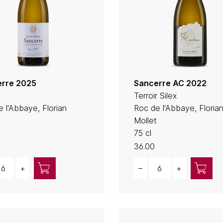
rre 2025
Sancerre AC 2022
Terroir Silex
 l'Abbaye, Florian
Roc de l'Abbaye, Floria
Mollet
75 cl
36.00
ity
Quantity
+
–
+