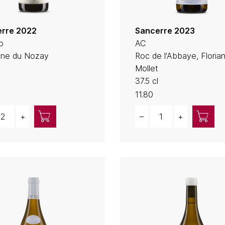
rre 2022
Sancerre 2023
o
AC
ne du Nozay
Roc de l'Abbaye, Floria
Mollet
37.5 cl
11.80
ity
Quantity
+
–
+