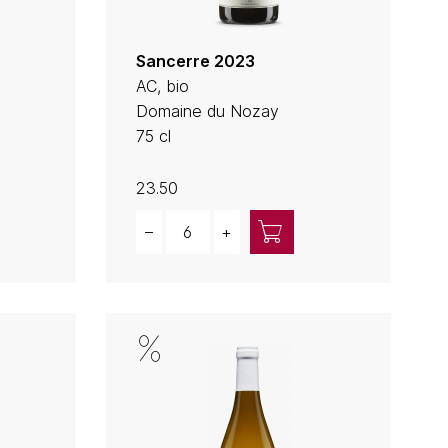
Sancerre 2023
AC, bio
n
Domaine du Nozay
75 cl
23.50
Quantity
–
+