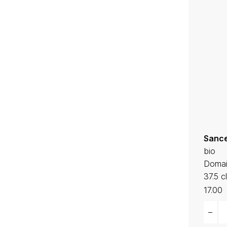
Sance
bio
Domai
37.5 cl
17.00
Quant
–