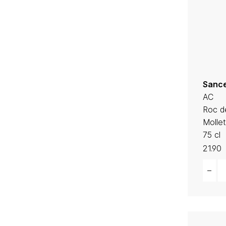
Sance
AC
Roc de
Mollet
75 cl
21.90
Quant
–