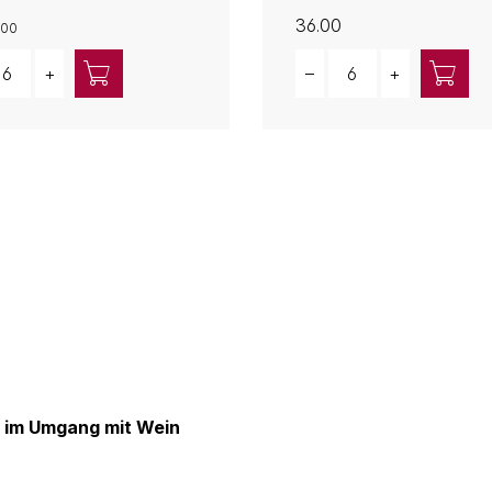
36.00
.00
ity
Quantity
+
–
+
 im Umgang mit Wein