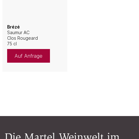
Brézé
Saumur AC
Clos Rougeard
75 cl
Auf Anfrage
Die Martel Weinwelt im