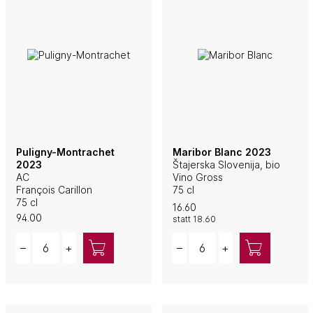
Puligny-Montrachet
Maribor Blanc 2023
2023
Štajerska Slovenija, bio
AC
Vino Gross
François Carillon
75 cl
75 cl
16.60
94.00
statt
18.60
Quantity
Quantity
–
+
–
+