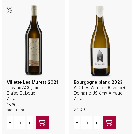
Villette Les Murets 2021
Bourgogne blanc 2023
Lavaux AOC, bio
AC, Les Veuillots (Ovoïde)
Blaise Duboux
Domaine Jérémy Arnaud
75 cl
75 cl
16.90
26.00
statt
18.80
Quantity
Quantity
–
+
–
+