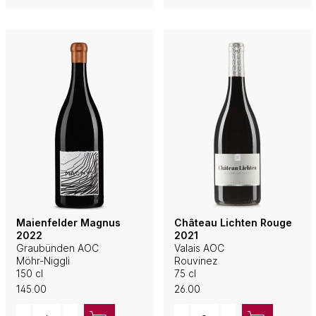
Maienfelder Magnus
Château Lichten Rouge
2022
2021
Graubünden AOC
Valais AOC
Möhr-Niggli
Rouvinez
150 cl
75 cl
145.00
26.00
Quantity
Quantity