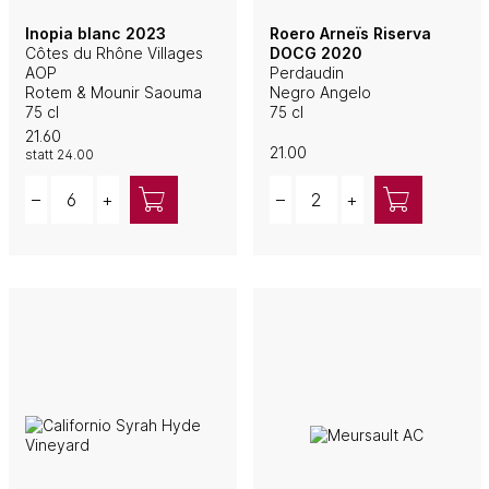
Inopia blanc 2023
Roero Arneïs Riserva
Côtes du Rhône Villages
DOCG 2020
AOP
Perdaudin
Rotem & Mounir Saouma
Negro Angelo
75 cl
75 cl
21.60
21.00
statt
24.00
Quantity
Quantity
–
+
–
+