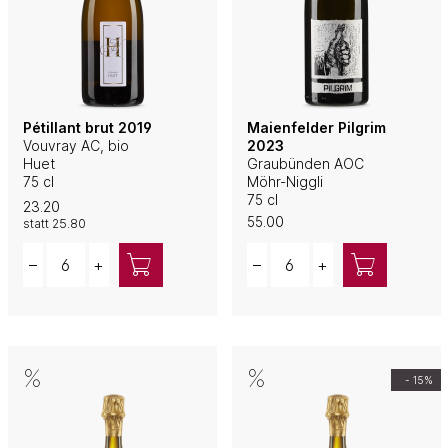
Pétillant brut 2019
Maienfelder Pilgrim
Vouvray AC, bio
2023
Huet
Graubünden AOC
75 cl
Möhr-Niggli
75 cl
23.20
55.00
statt
25.80
Quantity
Quantity
–
+
–
+
- 15%