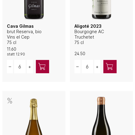
Cava Gilmas
Aligoté 2023
brut Reserva, bio
Bourgogne AC
Vins el Cep
Truchetet
75 cl
75 cl
11.60
24.50
statt
12.90
Quantity
Quantity
–
+
–
+