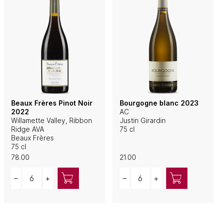
Beaux Frères Pinot Noir
Bourgogne blanc 2023
2022
AC
Willamette Valley, Ribbon
Justin Girardin
Ridge AVA
75 cl
Beaux Frères
75 cl
78.00
21.00
Quantity
Quantity
–
+
–
+