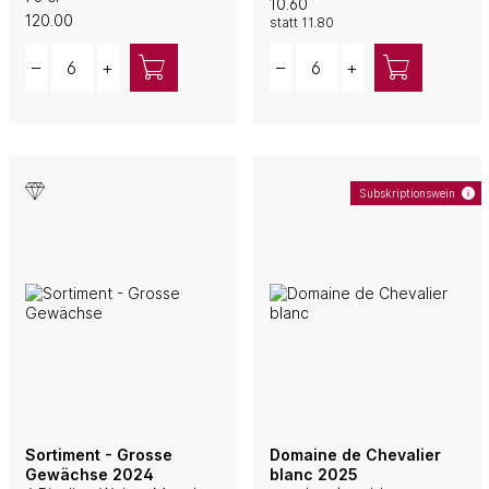
10.60
120.00
statt
11.80
Quantity
Quantity
–
+
–
+
Subskriptionswein
Sortiment - Grosse
Domaine de Chevalier
Gewächse 2024
blanc 2025