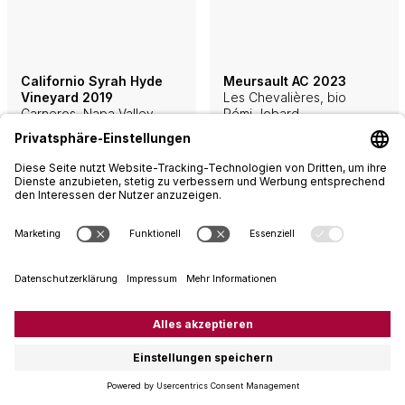
Californio Syrah Hyde
Meursault AC 2023
Vineyard 2019
Les Chevalières, bio
Carneros, Napa Valley
Rémi Jobard
Hyde & de Villaine
75 cl
75 cl
78.00
99.00
Quantity
Quantity
–
+
–
+