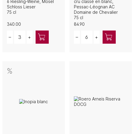
6 Riesling-Weine, Mosel
cru classé en blanc,
Schloss Lieser
Pessac-Léognan AC
75 cl
Domaine de Chevalier
75 cl
340.00
84.90
Quantity
Quantity
–
+
–
+