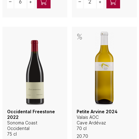
–
+
–
+
Occidental Freestone
Petite Arvine 2024
2022
Valais AOC
Sonoma Coast
Cave Ardévaz
Occidental
70 cl
75 cl
20.70