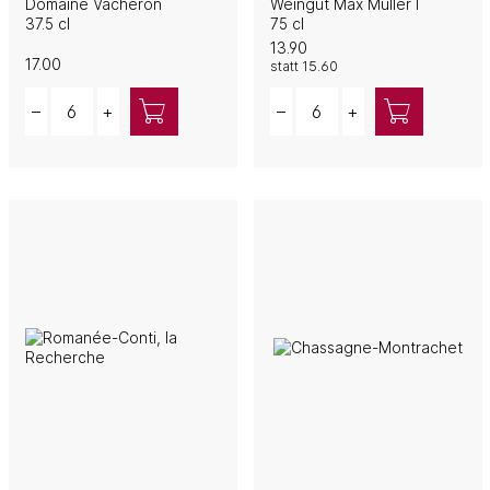
Domaine Vacheron
Weingut Max Müller I
37.5 cl
75 cl
13.90
17.00
statt
15.60
Quantity
Quantity
–
+
–
+