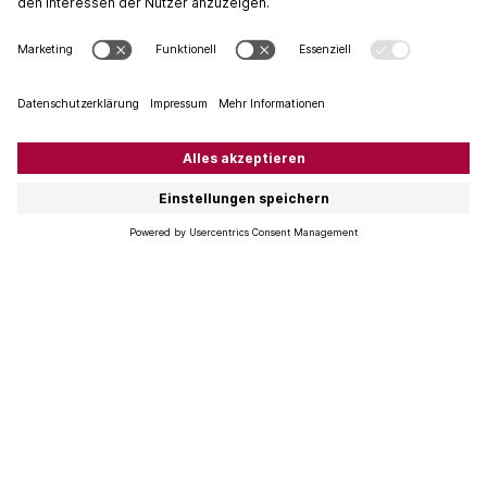
Pünktlichkeit wichtig. Auch Winzer haben geplante
Tagesabläufe und Besucher sollten diese respektieren.
High Heels und Flip Flops? Viele Besucherinnen sind
sich nicht bewusst, dass es sich beim Weingut um eine
Farm, einen Landwirtschaftsbetrieb handelt. Nur mit
guten Schuhwerk übersteht man den Rebberg-
Rundgang durch eine steile Hanglage unverletzt. Zudem
werden die folgenden Punkte als wichtig erachtet:
Besucher sollten sich vorgängig über das Weingut
informieren und den Termin vorbereitet angehen. Die
wichtigsten Eckpfeiler wie Weinstile, Traubensorten
und Namen der Personen sowie Weine sollte man
kennen.
Auch wenn man nicht alle technischen Details
versteht, sollte man während den Erklärungen
aufmerksam zuhören und Fragen stellen. Teilen Sie
Ihre Eindrücke mit.