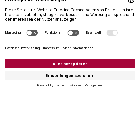
Weinbereitung und der Ausbau erfolgen für alle Weine
nach den bewährten Grundsätzen des Weinguts. So
unterscheiden sich die Weine des Château Lafleur zu
einem guten Teil durch die Böden, auf denen die Reben
wachsen. Wir sind beeindruckt und verzaubert von den
Lafleur-Weinen, die uns wie von einem anderen Stern
erscheinen. Mythisch und einzigartig in ihrer Kraft und
Finesse.