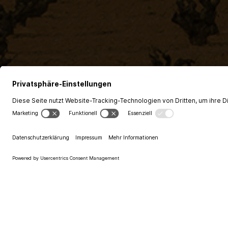
Alle
Weinratgeber
Weintipps