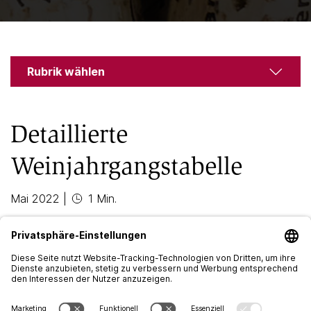
Rubrik wählen
Detaillierte
Weinjahrgangstabelle
Mai 2022
|
1 Min.
Stolz präsentieren wir unsere neue in dieser Form
einzigartig ausführliche und interaktive
Weinjahrgangstabelle.
Viel zu oft werden grosse Weine zu früh ohne die