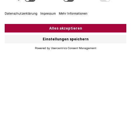
entsprechende Trinkreife geöffnet. Oder sind Sie
persönlich vielleicht unsicher, welchen Jahrgang Sie sich
zulegen sollten? Wir möchten Abhilfe schaffen: Unsere
Jahrgangstabelle
geht weit über eine Punktevergabe
hinaus.
Wir berücksichtigen die klimatischen Bedingungen, die
Qualität des Traubengutes, die Erntemenge und klären
über Besonderheiten des Jahrgangs auf. Wir bestimmen
das Lagerpotenzial und geben Aufschluss, welche
Stilistik beim Jahrgang zu erwarten ist. Komplex, diese
Analyse. Aber präzis, verlässlich und unterstützt durch
diverse Zitate unserer Winzer zum jeweiligen Jahrgang.
Probieren Sie es gerne selbst aus.
Weinjahrgangstabelle