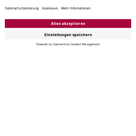
Ferienstimmung schaffen
Reinhard Mayrböck kennt einen weiteren Tipp, wie man
eine Enttäuschung mit Ferienwein verhindern kann: «Ich
trinke den Ferienwein am liebsten beim Start zum
Wochenende in einer entspannten Situation, zum
Beispiel am See oder im Garten. So schmeckt der Wein
wie im Urlaub.» Mayrböck ist viel gereist und rät, Wein
nicht über lange Strecken im möglicherweise heissen
Auto zu transportieren. Das kann dem Wein schaden.
Austausch mit Martel-Weinprofis
In den Martel-Ladengeschäften sind Ferienweine
besonders in der Sommerzeit ein Thema. «Wenn viel
Wein aus gewissen Urlaubsgebieten nachgefragt wird,