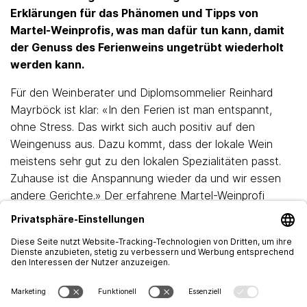
Erklärungen für das Phänomen und Tipps von
Martel-Weinprofis, was man dafür tun kann, damit
der Genuss des Ferienweins ungetrübt wiederholt
werden kann.
Für den Weinberater und Diplomsommelier Reinhard
Mayrböck ist klar: «In den Ferien ist man entspannt,
ohne Stress. Das wirkt sich auch positiv auf den
Weingenuss aus. Dazu kommt, dass der lokale Wein
meistens sehr gut zu den lokalen Spezialitäten passt.
Zuhause ist die Anspannung wieder da und wir essen
andere Gerichte.» Der erfahrene Martel-Weinprofi
Jean-Pierre Rüsch ergänzt: «In fernen Gegenden wird
anders gewürzt, das wirkt sich auch auf die
Wahrnehmung von Wein aus.» Rüsch empfiehlt,
fremdländische Gerichte mit den entsprechenden
Gewürzen nachzukochen. Dann passe auch der Wein
besser.