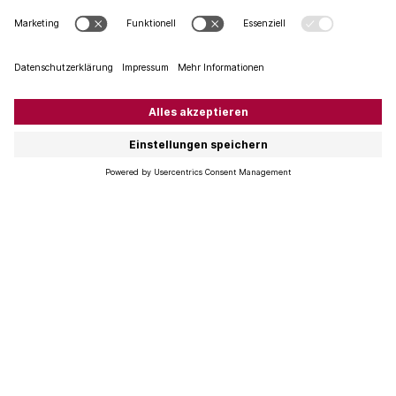
Etikett auszuwählen. Es gibt Chianti und Chianti. Nur
weil Mouton auf dem französischen Wein draufsteht,
muss es nicht zwingend der teure Mouton-Rothschild
sein.
Im Burgund keltern oft verschiedene Winzer Wein aus
einer bekannten Lage. Zum Beispiel der Grand Cru Clos
de Vougeot, dessen 50 ha von rund 85 Winzern
bewirtschaftet werden. Oftmals besitzen sie nur
Kleinstanteile des Rebberges und entsprechend
unterschiedlich kann ein Clos de Vougeot ausfallen,
sowohl qualitativ wie auch im Preis.
Lagerung
Zu warm, zu hell und zu lang.
Wenn man die gekauften Flaschen etwas lagern