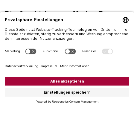
Die Geschichte von Harlan Estate
Bill Harlan, ein erfolgreicher Immobilienhändler und
grosser Weinfreund hatte in den 1980er Jahren die
Vision,
einen kalifornischen Premier Cru
zu kreieren.
Die zu dieser Zeit im Napa Valley ansässigen Weingüter
hatten ihre Rebflächen mehrheitlich in der Ebene,
zwischen dem Highway 29 im Westen und dem
Silverado Trail im Osten des Tals.
Bill hatte auf seinen
Reisen durch die europäischen Weingebiete
gesehen, dass die besten Weinlagen immer Hang-
oder gar Berglagen sind. Entsprechend suchte er
solche Lagen und fand diese schliesslich in den
Hügeln westlich von Oakville im Herzen vom Napa
Valley.
Dort gründete er 1984 Harlan Estate. 97 Hektar
wildes Buschland mussten zuerst gerodet und
bepflanzt werden. Sie liegen auf einer Höhe zwischen