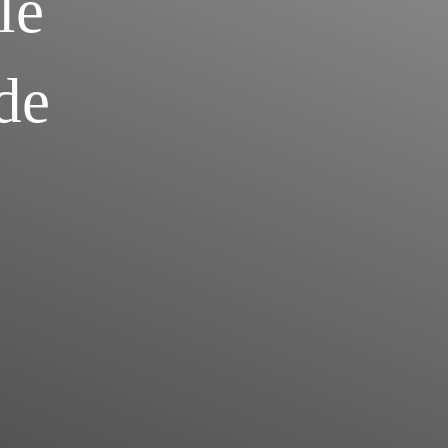
le
de