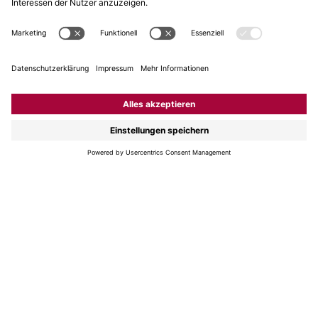
mehreren Jahren zu ihrer wahren Grösse heran.
Die Einflussfaktoren
Generell kann man sagen: Je mehr Extrakt, Säure,
Restzucker, Tannin und/oder Alkohol ein Wein besitzt,
desto länger kann er gelagert werden. Vorausgesetzt,
er macht dies unter kühlen und abgedunkelten
Einkellerungsbedingungen. Die zuvor genannten
Faktoren sind aber noch bei weitem keine Garantie für
ein grosses Reifepotential. Hier kommt neben dem
Können des Winzers auch etwas Magie ins Spiel: Es ist
das Zusammenspiel aller Einflüsse und die
Hochwertigkeit des Ursprungsmaterials einerseits.
Andrerseits sind es aber auch softe Faktoren wie
Tiefgründigkeit, Finesse, Spannung und Balance, die
einem Wein ein langes Leben einhauchen. So besassen