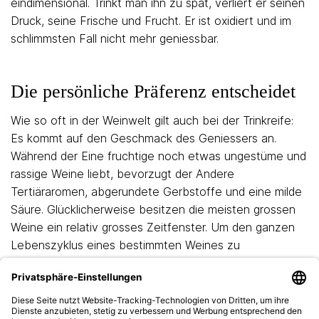
eindimensional. Trinkt man ihn zu spät, verliert er seinen
Druck, seine Frische und Frucht. Er ist oxidiert und im
schlimmsten Fall nicht mehr geniessbar.
Die persönliche Präferenz entscheidet
Wie so oft in der Weinwelt gilt auch bei der Trinkreife:
Es kommt auf den Geschmack des Geniessers an.
Während der Eine fruchtige noch etwas ungestüme und
rassige Weine liebt, bevorzugt der Andere
Tertiäraromen, abgerundete Gerbstoffe und eine milde
Säure. Glücklicherweise besitzen die meisten grossen
Weine ein relativ grosses Zeitfenster. Um den ganzen
Lebenszyklus eines bestimmten Weines zu
beobachten, macht es Sinn, mehrere Flaschen zu
erwerben. Nur so erlebt man den Wein mit all seinen
Facetten. Viele Weine sind in ihrer Jugend ein Genuss,
verschliessen sich aber dann und wachsen erst nach