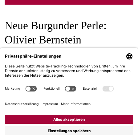
Neue Burgunder Perle:
Olivier Bernstein
Februar 2017
|
1 Min.
Mit rund 30 absoluten Spitzenwinzern aus dem Burgund
dürfen wir uns nicht nur «im Burgund zuhause» fühlen,
ein Sortiment dieser Breite, Tiefe und mit unerreichten
Höhen ist kaum zu übertreffen.
Seit rund 10 Jahren scheint
ein neuer Stern am
Burgunder Weinhimmel
, ein ganz besondere
Persönlichkeit mit einem genialen Händchen:
Olivier
Bernstein
. Seine Palette von rund einem Dutzend Top-
Lagen wird nun unser Portefeuille bereichern.