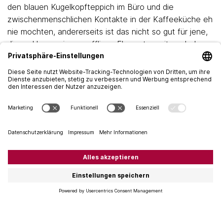
den blauen Kugelkopfteppich im Büro und die
zwischenmenschlichen Kontakte in der Kaffeeküche eh
nie mochten, andererseits ist das nicht so gut für jene,
die zu Hause einen muffligen Ehepartner sitzen haben.
Egal. Das Home-Office hat sich behauptet. Aber das
Home-Office verlangt von jedem einzelnen von uns
auch verdammt viel Solidarität und Selbstdisziplin! Die
Ratgeberliteratur dazu ist förmlich explodiert und
selbstverständlich haben wir für Sie in aufwendiger
Recherche alles Relevante gelesen und exklusiv eine
kurze, kostenlose und sachdienliche Zusammenfassung
aus der Sicht eines Weinhändlers erstellt. Wenn die
Sonne aufgeht, steht man auch fürs Home-Office
zunächst auf (Körperhygiene beachten). Zweitens: Man
zieht sich einigermassen nett an (wegen der Video-
Calls). Drittens: Man schafft Tagesstrukturen. Viertens:
Man richtet eine Büroecke ein, dazu gehört auch ein