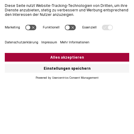
«Was begeistert Alte loben, Moselwein, das edle Nass,
wollt die Kröver Jugend proben, tief im Keller, Fass an
Fass. Der Küfer sah`s mit Bangen und wurde grob und
barsch, er haut den kleinen Rangen den blanken,
nackten Arsch.»
So geht ein Gedicht welches von einem Wein, einer
Lage berichtet welche sich im deutschen Anbaugebiet
Mosel-Saar-Ruwer befindet. Die Rede ist vom «Kröver
Nacktarsch».
Die spezielle Bezeichnung hat ihren eigentlichen
Ursprung im Altdeutschen. «Nuck» ist gleichbedeutend
mit «felsige Erhöhung» und «Arsch» bedeutet «Hecke».
Natürlich aber haben auch die Winzer ihre eigene