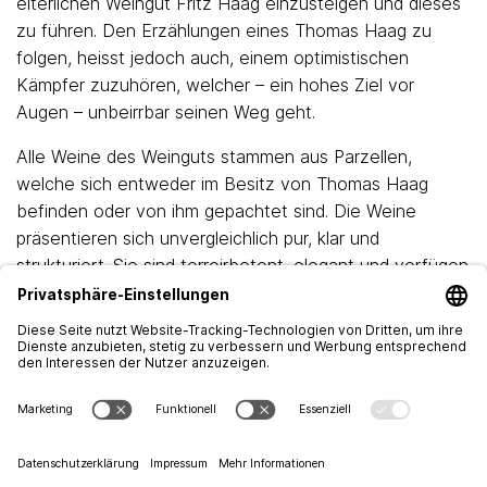
elterlichen Weingut Fritz Haag einzusteigen und dieses
zu führen. Den Erzählungen eines Thomas Haag zu
folgen, heisst jedoch auch, einem optimistischen
Kämpfer zuzuhören, welcher – ein hohes Ziel vor
Augen – unbeirrbar seinen Weg geht.
Alle Weine des Weinguts stammen aus Parzellen,
welche sich entweder im Besitz von Thomas Haag
befinden oder von ihm gepachtet sind. Die Weine
präsentieren sich unvergleichlich pur, klar und
strukturiert. Sie sind terroirbetont, elegant und verfügen
über eine prägnante Säure. Selbstredend werden die
Weine spontan vergoren, weisen allerdings keinerlei
unerwünschte Aromennuancen auf, wie sie zuweilen
vorkommen können.
Das Weingut verfügt zurzeit über 24 Hektar Rebland,
aufgeteilt in 180 verschiedene Rebberge/Parzellen.
Eine äusserst präzise Selektion wird jeweils bereits im