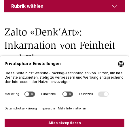
Rubrik wählen
Zalto «Denk‘Art»:
Inkarnation von Feinheit
und Eleganz
Dezember 2019
|
1 Min.
Schon der Anblick überrascht. Und dann besonders,
wenn es in der Hand liegt. Die Meisterstücke von Zalto
heben sich von allen anderen Gläsern ab, einmalig sind
die außerordentliche Dünnwandigkeit, Balance und die
Eleganz. Perfektion ist der Grundsatz des Hauses, seit
jeher werden Zalto Gläser in aufwändiger traditioneller