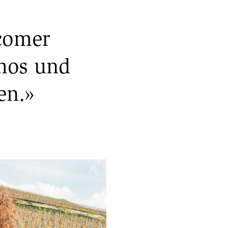
comer
mos und
en.»