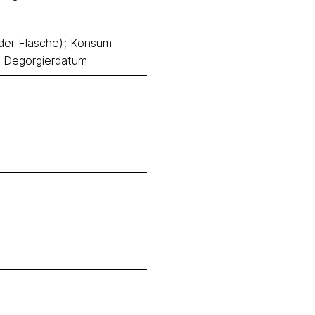
n der Flasche); Konsum
b Degorgierdatum