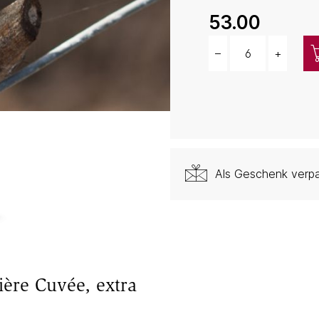
53.00
–
+
Menge
Als Geschenk verp
ère Cuvée, extra