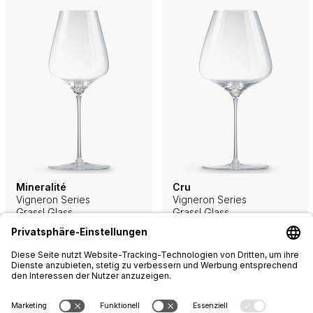
Mineralité
Cru
Vigneron Series
Vigneron Series
Grassl Glass
Grassl Glass
43.00
48.00
Quantity
Quantity
–
+
–
+