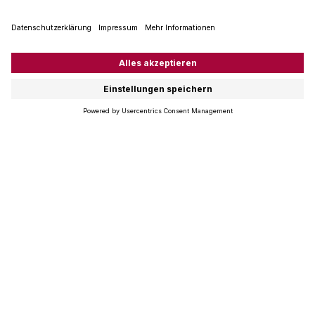
1855
Coravin Pivot
Vigneron Series
Wine Preservation System
Grassl Glass
Coravin
48.00
130.00
Quantity
–
+
ausverkauft