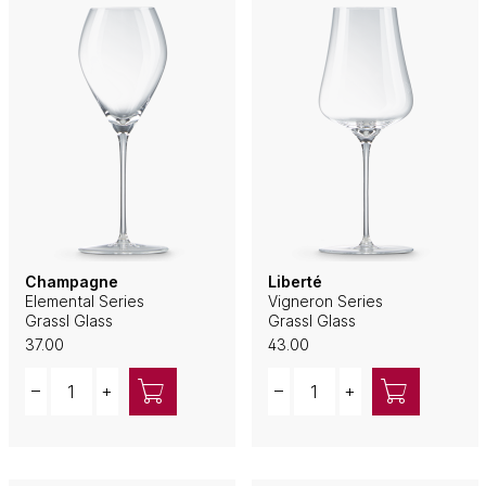
Champagne
Liberté
Elemental Series
Vigneron Series
Grassl Glass
Grassl Glass
37.00
43.00
Quantity
Quantity
–
+
–
+