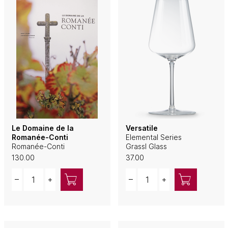
Le Domaine de la
Versatile
Romanée-Conti
Elemental Series
Romanée-Conti
Grassl Glass
130.00
37.00
Quantity
Quantity
–
+
–
+