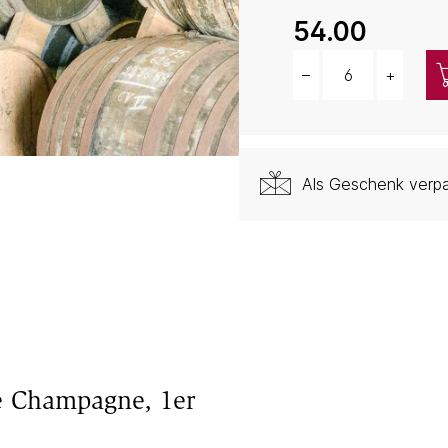
54.00
–
+
Menge
Als Geschenk verp
de Champagne, 1er