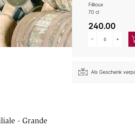
Fillioux
70 cl
240.00
–
+
Menge
Als Geschenk verp
liale - Grande