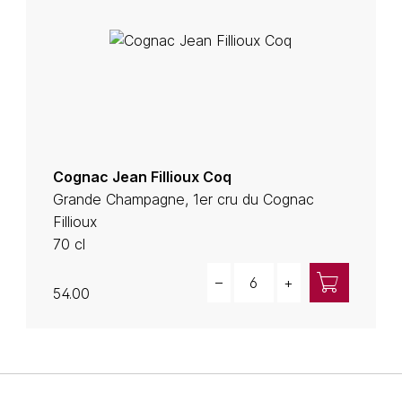
Cognac Jean Fillioux Coq
Grande Champagne, 1er cru du Cognac
Fillioux
70 cl
Quantity
–
+
54.00