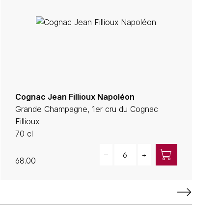
Cognac Jean Fillioux Napoléon
Grande Champagne, 1er cru du Cognac
Fillioux
70 cl
Quantity
–
+
68.00