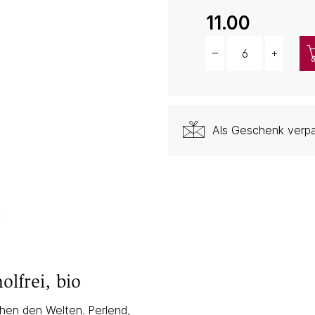
11.00
–
+
Menge
Als Geschenk verp
olfrei, bio
hen den Welten. Perlend,