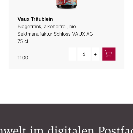
Vaux Träublein
Biogetränk, alkoholfrei, bio
Sektmanufaktur Schloss VAUX AG
75 cl
Quantity
–
+
11.00
welt im digitalen Postfa