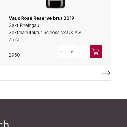
Vaux Rosé Reserve brut 2019
Sekt Rheingau
Sektmanufaktur Schloss VAUX AG
75 cl
Quantity
–
+
29.50
ch.