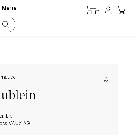
Martel
ernative
äublein
i, bio
loss VAUX AG