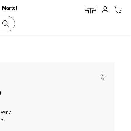
Martel
o
a Wine
es