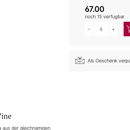
67.00
noch 15 verfügbar
–
+
Menge
Als Geschenk verp
Wine
ra aus der gleichnamigen