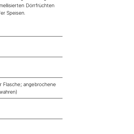
ellisierten Dörrfrüchten
fer Speisen.
 der Flasche; angebrochene
ewahren)