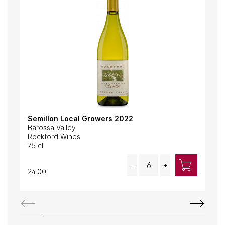
Semillon Local Growers 2022
Rod
Barossa Valley
Bar
Rockford Wines
Roc
75 cl
75 c
Quantity
–
+
24.00
27.