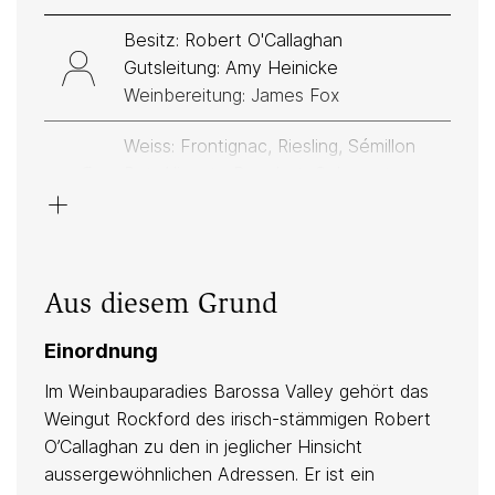
Besitz: Robert O'Callaghan
Gutsleitung: Amy Heinicke
Weinbereitung: James Fox
Weiss: Frontignac, Riesling, Sémillon
Rot: Alicante Bouchet, Cabernet
+
Sauvignon, Grenache/Cannonau,
Mataro, Syrah/Shiraz
Sand, Lehm, Ton
Aus diesem Grund
Nur bei Martel erhältlich
Einordnung
Im Weinbauparadies Barossa Valley gehört das
Weingut Rockford des irisch-stämmigen Robert
Anbau
O’Callaghan zu den in jeglicher Hinsicht
aussergewöhnlichen Adressen. Er ist ein
naturnah