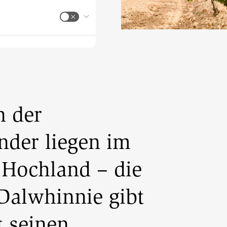
n der
nder liegen im
 Hochland – die
 Dalwhinnie gibt
 seinen