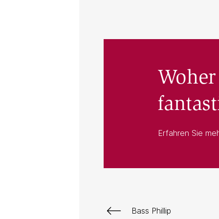
Woher
fantas
Erfahren Sie meh
Bass Phillip