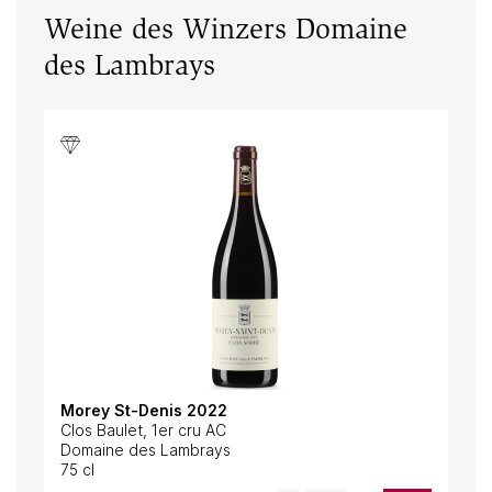
Weine des Winzers Domaine
des Lambrays
Morey St-Denis 2022
Mor
Clos Baulet, 1er cru AC
Clo
Domaine des Lambrays
Dom
75 cl
75 c