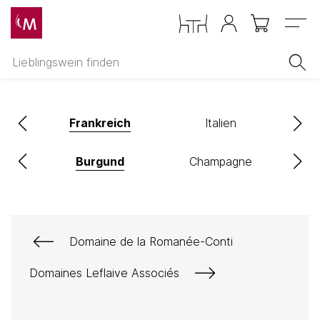
Menu
z
Frankreich
Italien
x
Burgund
Champagne
Domaine de la Romanée-Conti
Domaines Leflaive Associés