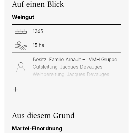
Auf einen Blick
Weingut
1365
15 ha
Besitz: Familie Arnault – LVMH Gruppe
Gutsleitung: Jacques Devauges
Weinbereitung: Jacques Devauges
+
Weiss: Chardonnay
Rot: Pinot Noir/Blauburgunder
Kalk, Ton
Aus diesem Grund
Martel-Einordnung