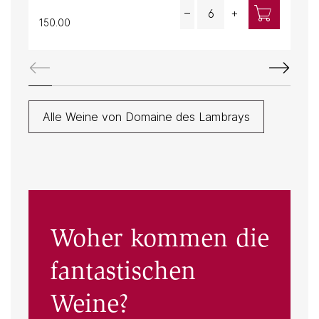
Quantity
–
+
150.00
190
Alle Weine von Domaine des Lambrays
Woher kommen die
fantastischen
Weine?