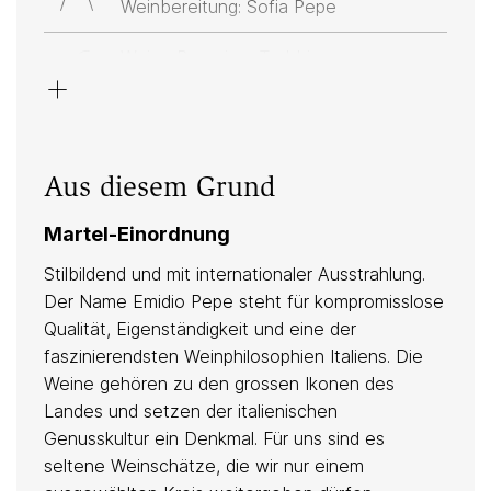
Weinbereitung: Sofia Pepe
Weiss: Pecorino, Trebbiano
+
Rot: Montepulciano
Ton, Kalk
Aus diesem Grund
Martel-Einordnung
Anbau
Stilbildend und mit internationaler Ausstrahlung.
biodynamisch
Der Name Emidio Pepe steht für kompromisslose
Qualität, Eigenständigkeit und eine der
faszinierendsten Weinphilosophien Italiens. Die
Weine gehören zu den grossen Ikonen des
Landes und setzen der italienischen
Genusskultur ein Denkmal. Für uns sind es
seltene Weinschätze, die wir nur einem