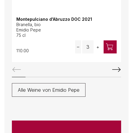
Montepulciano d'Abruzzo DOC 2021
Mon
Branella, bio
Bra
Emidio Pepe
Emi
75 cl
75 c
Quantity
–
+
110.00
135
Alle Weine von Emidio Pepe