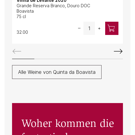
Vinha de Levante 2020
Vin
Grande Reserva Branco, Douro DOC
Gra
Boavista
Boa
75 cl
75 c
Quantity
–
+
32.00
32.
Alle Weine von Quinta da Boavista
Woher kommen die