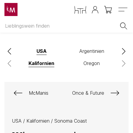
Menu
nien
USA
Argentinien
Kalifornien
Oregon
McManis
Once & Future
USA
/
Kalifornien
/
Sonoma Coast