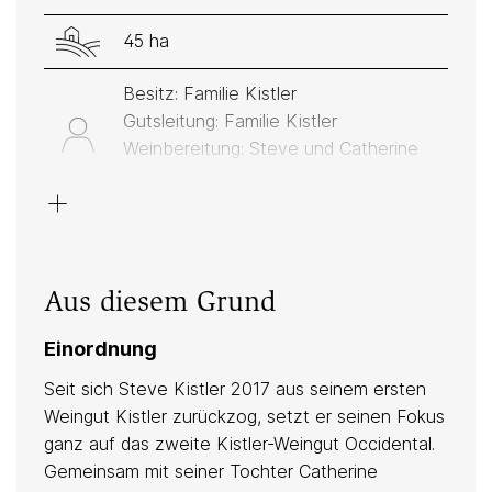
45 ha
Besitz: Familie Kistler
Gutsleitung: Familie Kistler
Weinbereitung: Steve und Catherine
Kistler
+
Rot: Pinot Noir/Blauburgunder
Sand, Lehm
Aus diesem Grund
Nur bei Martel erhältlich
Einordnung
Seit sich Steve Kistler 2017 aus seinem ersten
Weingut Kistler zurückzog, setzt er seinen Fokus
ganz auf das zweite Kistler-Weingut Occidental.
Anbau
Gemeinsam mit seiner Tochter Catherine