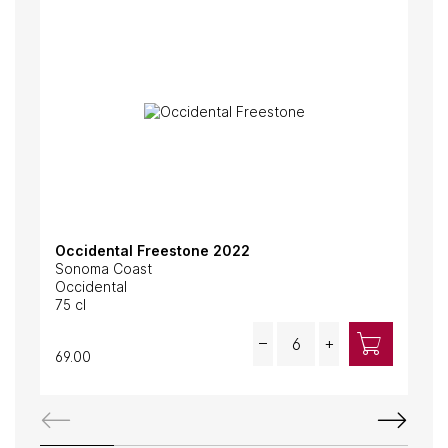
Occidental Freestone 2022
Run
Sonoma Coast
Cuv
Occidental
Occ
75 cl
75 c
Quantity
–
+
69.00
125