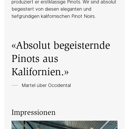
produziert er erstklassige Pinots. Wir sind absolut
naturnah
begeistert von diesen eleganten und
tiefgründigen kalifornischen Pinot Noirs.
Keller
«Absolut begeisternde
Vegan
Pinots aus
Kalifornien.»
Martel über
Occidental
Impressionen