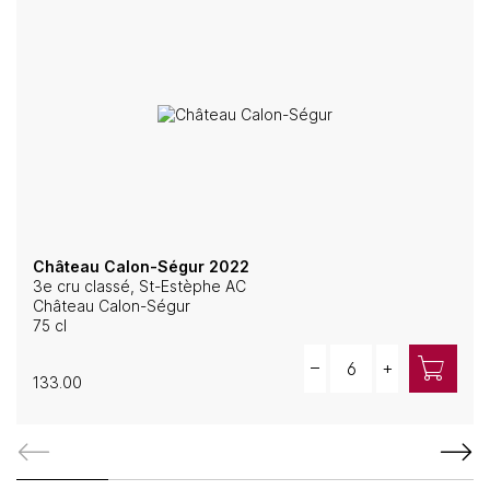
Château Calon-Ségur 2022
3e cru classé, St-Estèphe AC
Château Calon-Ségur
75 cl
Quantity
–
+
133.00