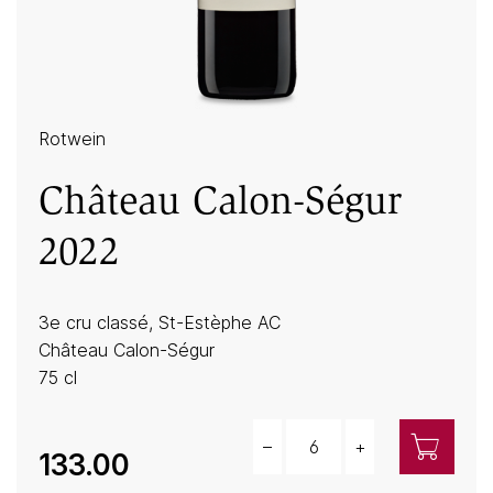
Rotwein
Château Calon-Ségur
2022
3e cru classé, St-Estèphe AC
Château Calon-Ségur
75 cl
–
+
Menge
133.00