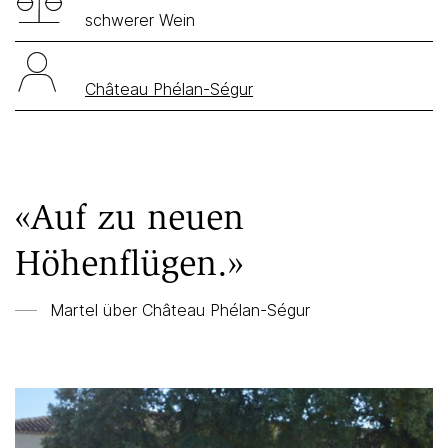
schwerer Wein
Château Phélan-Ségur
«Auf zu neuen
Höhenflügen.»
Martel über
Château Phélan-Ségur