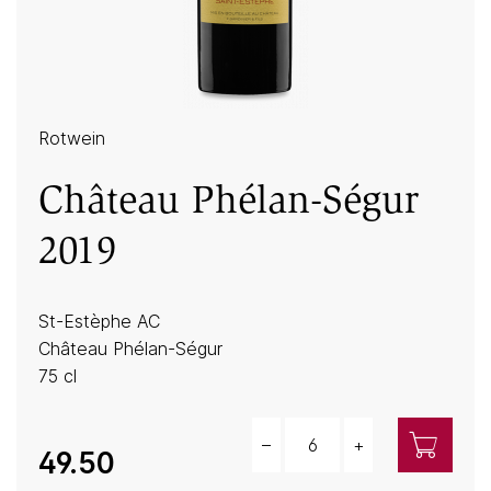
Rotwein
Château Phélan-Ségur
2019
St-Estèphe AC
Château Phélan-Ségur
75 cl
–
+
Menge
49.50