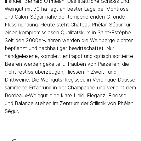
Irländer: Bernard O'Phelan. Das stattliche Schloss und
Weingut mit 70 ha liegt an bester Lage bei Montrose
und Calon-Ségur nahe der temperierenden Gironde-
Flussmündung. Heute steht Chateau Phélan Ségur für
einen kompromisslosen Qualitätskurs in Saint-Estèphe.
Seit den 2000er-Jahren werden die Weinberge dichter
bepflanzt und nachhaltiger bewirtschaftet. Nur
handgelesene, komplett entrappt und optisch sortierte
Beeren werden gekeltert. Trauben von Parzellen, die
nicht restlos überzeugen, fliessen in Zweit- und
Drittweine. Die Weinguts-Regisseurin Veronique Dausse
sammelte Erfahrung in der Champagne und verleiht dem
Bordeaux-Weingut eine klare Linie. Eleganz, Finesse
und Balance stehen im Zentrum der Stilistik von Phélan
Ségur.