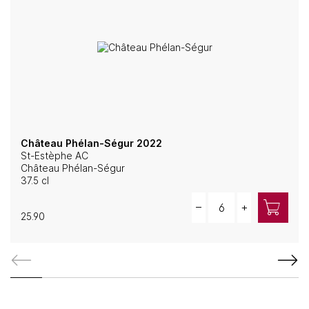
Château Phélan-Ségur 2022
St-Estèphe AC
Château Phélan-Ségur
37.5 cl
Quantity
–
+
25.90