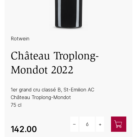
Rotwein
Château Troplong-
Mondot 2022
1er grand cru classé B, St-Emilion AC
Château Troplong-Mondot
75 cl
–
+
Menge
142.00