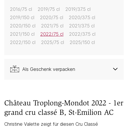
2016/75 cl
2019/75 cl
2019/37.5 cl
2019/150 cl
2020/75 cl
2020/37.5 cl
2020/150 cl
2021/75 cl
2021/37.5 cl
2021/150 cl
2022/75 cl
2022/37.5 cl
2022/150 cl
2025/75 cl
2025/150 cl
Als Geschenk verpacken
Château Troplong-Mondot 2022 - 1er
grand cru classé B, St-Emilion AC
Christine Valette zeigt für diesen Cru Classé