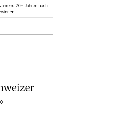
n während 20+ Jahren nach
gewinnen
chweizer
»