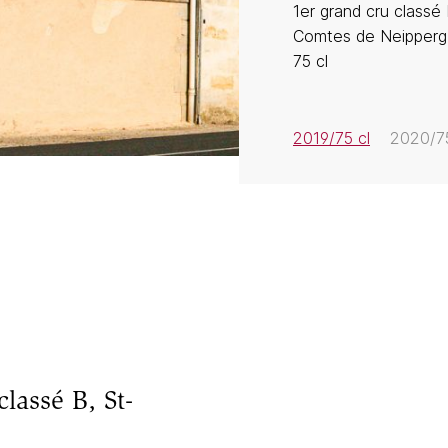
1er grand cru classé 
Comtes de Neipperg
75 cl
2019/75 cl
2020/75
lassé B, St-