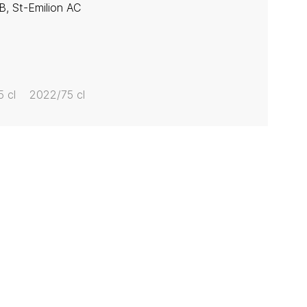
B, St-Emilion AC
 cl
2022/75 cl