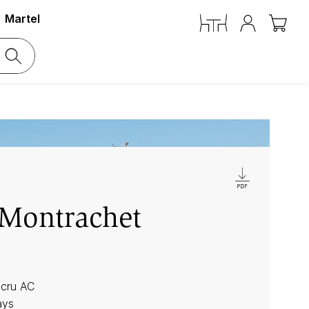
Martel
-Montrachet
r cru AC
ays