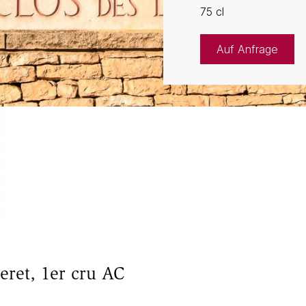
75 cl
Auf Anfrage
eret, 1er cru AC