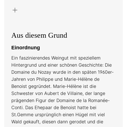
Weinbereitung: Cyril de Benoist de
+
Gentissart
Weiss: Sauvignon Blanc
Rot: Pinot Noir
Aus diesem Grund
Kalk, Ton
Einordnung
Ein faszinierendes Weingut mit speziellem
Hintergrund und einer schönen Geschichte: Die
Anbau
Domaine du Nozay wurde in den späten 1960er-
Jahren von Philippe und Marie-Hélène de
biodynamisch
Benoist gegründet. Marie-Hélène ist die
Demeter
Schwester von Aubert de Villaine, der lange
prägenden Figur der Domaine de la Romanée-
Conti. Das Ehepaar de Benoist hatte bei
St.Gemme ursprünglich einen Hügel mit viel
Wald gekauft, diesen dann gerodet und die