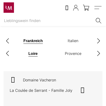
Menu
z
Italien
Frankreich
c-
Provence
Loire
on
Domaine Vacheron
La Coulée de Serrant - Famille Joly