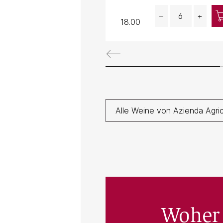
Quantity
–
+
18.00
Alle Weine von Azienda Agri
Woher