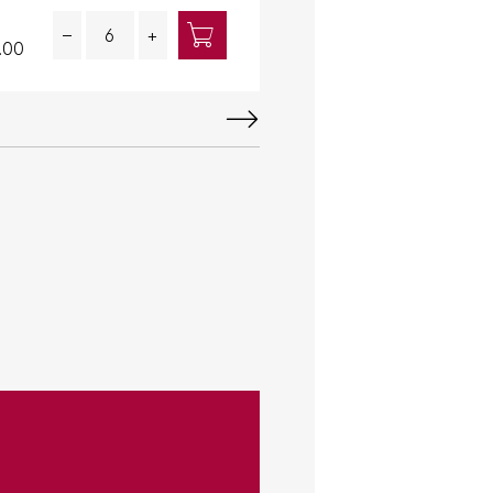
Quantity
Quantity
–
+
–
.00
38.00