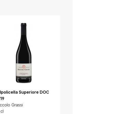
lpolicella Superiore DOC
Recioto della Valpol
19
DOC 2017
ccolo Grassi
Roccolo Grassi
 cl
37.5 cl