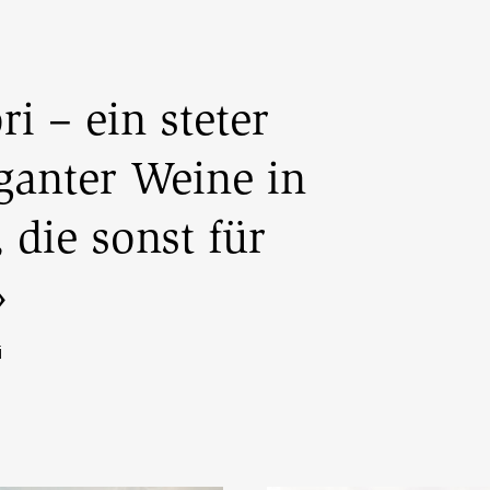
i – ein steter
ganter Weine in
 die sonst für
»
i