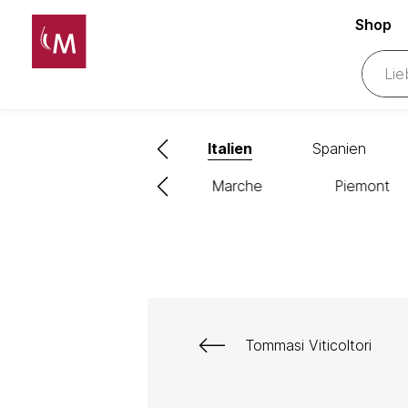
Shop
hweiz
Frankreich
Italien
Spanien
ien
Lombardei
Marche
Piemont
Tommasi Viticoltori