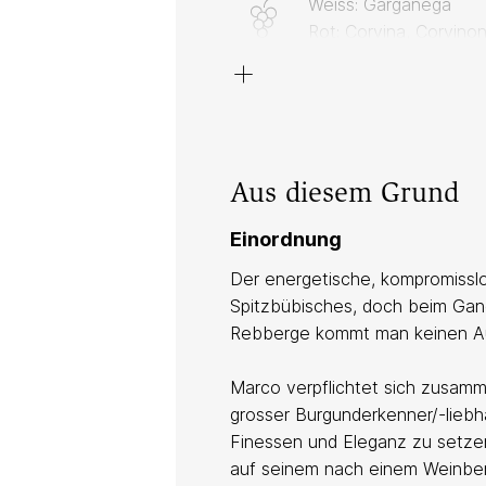
Weiss: Garganega
Rot: Corvina, Corvinon
+
Ton, Vulkan
Nur bei Martel erhältli
Aus diesem Grund
Anbau
Einordnung
Der energetische, kompromisslos
naturnah
Spitzbübisches, doch beim Gang 
SQNPI
Rebberge kommt man keinen Aug
Marco verpflichtet sich zusamm
grosser Burgunderkenner/-liebha
Keller
Finessen und Eleganz zu setzen
auf seinem nach einem Weinber
Vegan