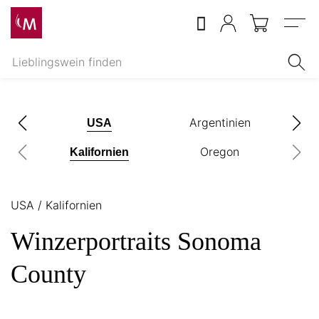
Menu
nien
Argentinien
A
USA
Oregon
Kalifornien
USA
/
Kalifornien
Winzerportraits Sonoma
County