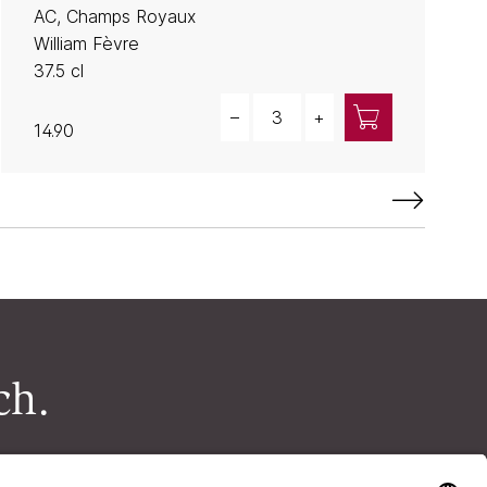
AC, Champs Royaux
William Fèvre
37.5 cl
Quantity
–
+
14.90
ch.