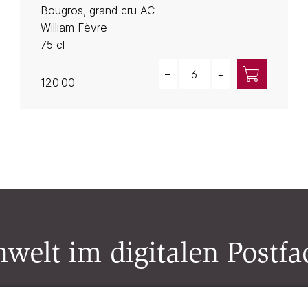
Bougros, grand cru AC
William Fèvre
75 cl
Quantity
–
+
120.00
welt im digitalen Postfa