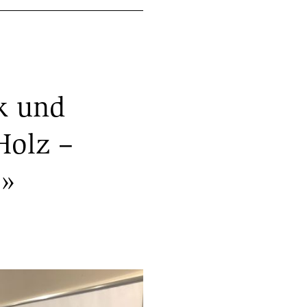
k und
Holz –
.»