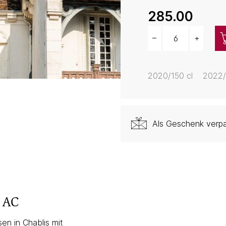
285.00
–
+
Menge
2020/150 cl
2022/
Als Geschenk verp
u AC
en in Chablis mit