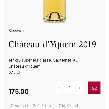
Süsswein
Château d'Yquem 2019
1er cru supérieur classé, Sauternes AC
Château d'Yquem
37.5 cl
–
+
Menge
175.00
2006/75 cl
2015/75 cl
2016/37.5 cl