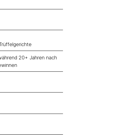
 Trüffelgerichte
n während 20+ Jahren nach
gewinnen