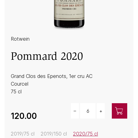
Rotwein
Pommard 2020
Grand Clos des Epenots, 1er cru AC
Courcel
75 cl
–
+
Menge
120.00
2019/75 cl
2019/150 cl
2020/75 cl