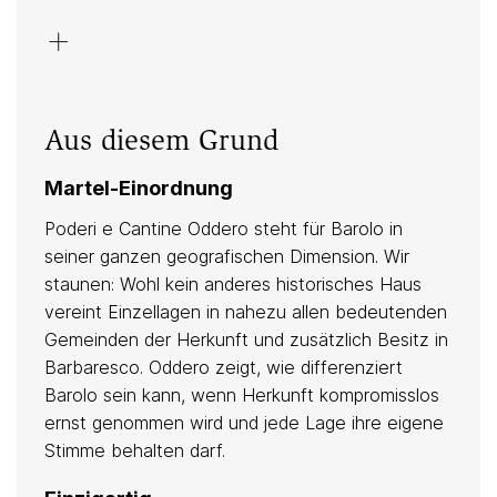
Weinbereitung: Mariacristina Oddero
+
und Luca Veglio
Weiss: Moscato bianco, Riesling,
Timorasso
Aus diesem Grund
Rot: Barbera, Nebbiolo, Dolcetto
Martel-Einordnung
Weisser und blaugrauer Mergel: Kalk,
Poderi e Cantine Oddero steht für Barolo in
Sand und Lehm
seiner ganzen geografischen Dimension. Wir
Exklusivität in Deutschschweiz/Tessin
staunen: Wohl kein anderes historisches Haus
vereint Einzellagen in nahezu allen bedeutenden
Gemeinden der Herkunft und zusätzlich Besitz in
Barbaresco. Oddero zeigt, wie differenziert
Barolo sein kann, wenn Herkunft kompromisslos
ernst genommen wird und jede Lage ihre eigene
Stimme behalten darf.